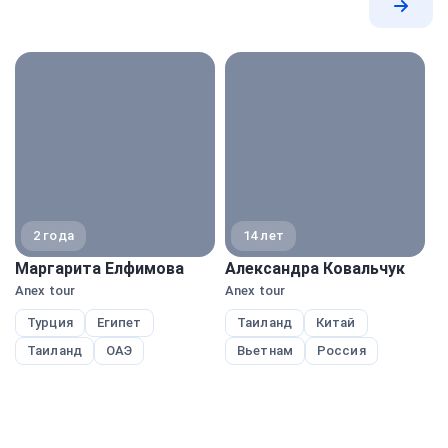
Все
экспе
2 года
14 лет
Маргарита Елфимова
Александра Ковальчук
М
Anex tour
Anex tour
Pe
Турция
Египет
Таиланд
Китай
Таиланд
ОАЭ
Вьетнам
Россия