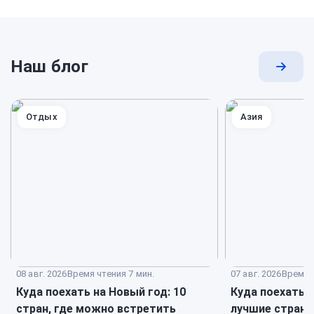
Наш блог
Перей
к
блогу
Отдых
Азия
08 авг. 2026
Время чтения 7 мин.
07 авг. 2026
Время ч
Куда поехать на Новый год: 10
Куда поехать в
стран, где можно встретить
лучшие страны