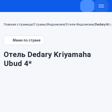
+7 (800) 707-
Откры
меню
Главная страница
Страны
Индонезия
Отели Индонезии
Dedary Kri
Меню по стране
Отель Dedary Kriyamaha
Ubud 4*