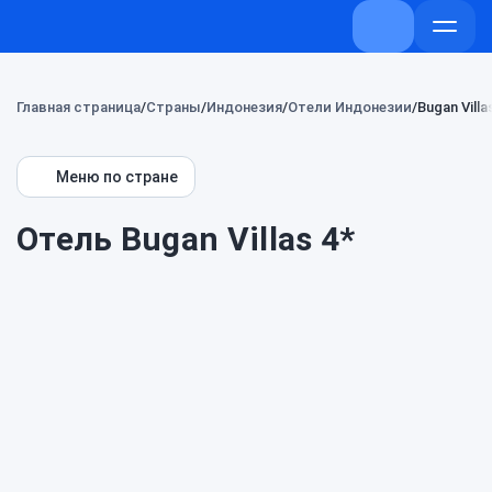
+7 (800) 707-
Откры
меню
Главная страница
Страны
Индонезия
Отели Индонезии
Bugan Villa
Меню по стране
Отель Bugan Villas 4*