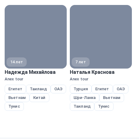
экспе
14 лет
7 лет
Надежда Михайлова
Наталья Краснова
В
Anex tour
Anex tour
A
Египет
Таиланд
ОАЭ
Турция
Египет
ОАЭ
Вьетнам
Китай
Шри-Ланка
Вьетнам
Тунис
Таиланд
Тунис