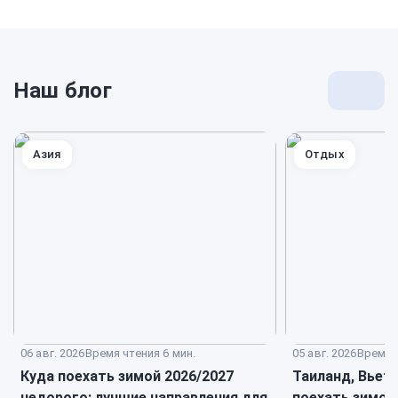
Наш блог
Перей
к
блогу
Азия
Отдых
06 авг. 2026
Время чтения 6 мин.
05 авг. 2026
Время ч
Куда поехать зимой 2026/2027
Таиланд, Вьет
недорого: лучшие направления для
поехать зимой