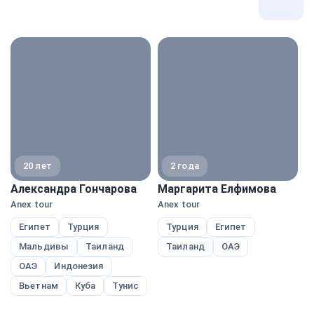
Все
экспе
20 лет
2 года
Александра Гончарова
Маргарита Елфимова
М
Anex tour
Anex tour
Pe
Египет
Турция
Турция
Египет
Мальдивы
Таиланд
Таиланд
ОАЭ
ОАЭ
Индонезия
Вьетнам
Куба
Тунис