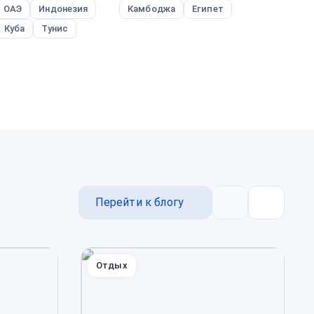
ОАЭ
Индонезия
Камбоджа
Египет
Ш
Куба
Тунис
Т
Перейти к блогу
Назад
Далее
Отдых