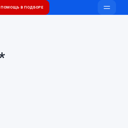
ПОМОЩЬ В ПОДБОРЕ
Напишите
Напишите
Открыть
в
в
меню
Telegram
Max
*