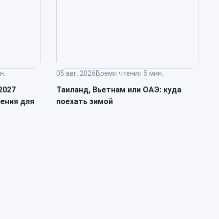
н.
05 авг. 2026
Время чтения 5 мин.
0
2027
Таиланд, Вьетнам или ОАЭ: куда
К
ления для
поехать зимой
л
п