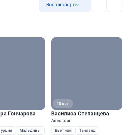
Все эксперты
Назад
Далее
10 лет
ра Гончарова
Василиса Степанцева
На
Anex tour
Ane
Турция
Мальдивы
Вьетнам
Таиланд
Т