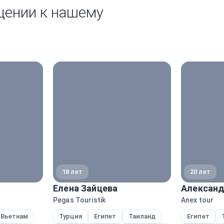
щении к нашему
18 лет
20 лет
Елена Зайцева
Александ
Pegas Touristik
Anex tour
Вьетнам
Турция
Египет
Таиланд
Египет