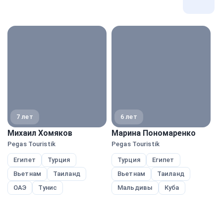
Все
экспе
7 лет
6 лет
Михаил Хомяков
Марина Пономаренко
А
Pegas Touristik
Pegas Touristik
A
Египет
Турция
Турция
Египет
Вьетнам
Таиланд
Вьетнам
Таиланд
ОАЭ
Тунис
Мальдивы
Куба