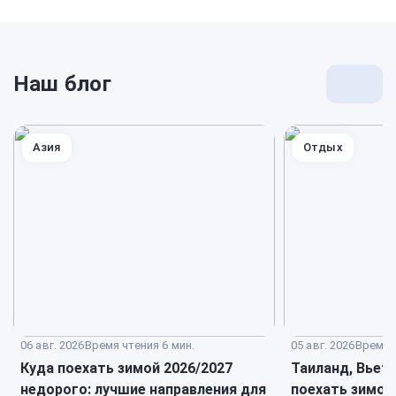
Наш блог
Перей
к
блогу
Азия
Отдых
06 авг. 2026
Время чтения 6 мин.
05 авг. 2026
Время ч
Куда поехать зимой 2026/2027
Таиланд, Вьет
недорого: лучшие направления для
поехать зимой