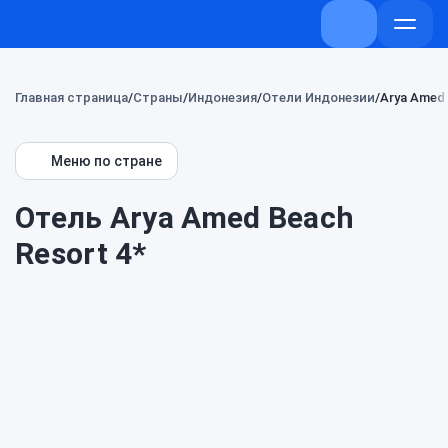
+7 (800) 707-
Откры
меню
Главная страница
Страны
Индонезия
Отели Индонезии
Arya Amed 
Меню по стране
Отель Arya Amed Beach
Resort 4*