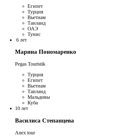
Египет
Турция
Вьетнам
Таиланд
ОАЭ
Тунис
6 лет
Марина Пономаренко
Pegas Touristik
Турция
Египет
Вьетнам
Таиланд
Мальдивы
Куба
10 лет
Василиса Степанцева
Anex tour