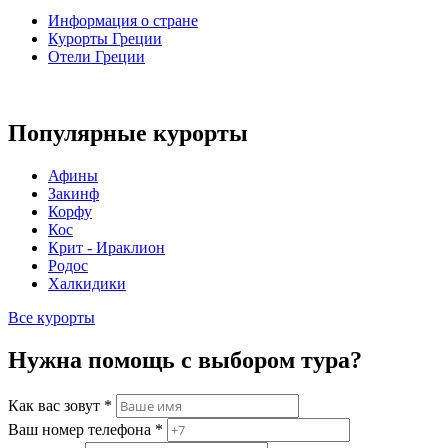
Информация о стране
Курорты Греции
Отели Греции
Популярные курорты
Афины
Закинф
Корфу
Кос
Крит - Ираклион
Родос
Халкидики
Все курорты
Нужна помощь с выбором тура?
Как вас зовут
*
Ваш номер телефона
*