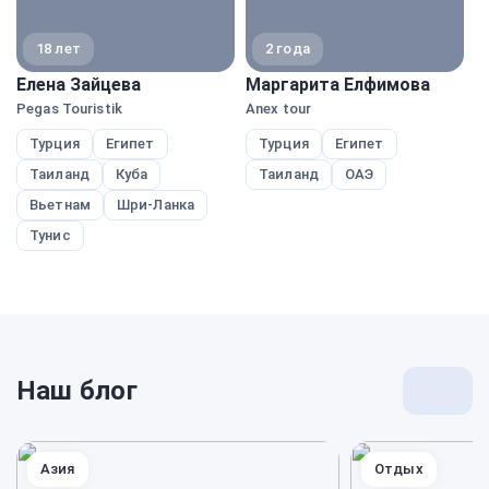
18 лет
2 года
Елена Зайцева
Маргарита Елфимова
М
Pegas Touristik
Anex tour
Pe
Турция
Египет
Турция
Египет
Таиланд
Куба
Таиланд
ОАЭ
Вьетнам
Шри-Ланка
Тунис
Наш блог
Перей
к
блогу
Азия
Отдых