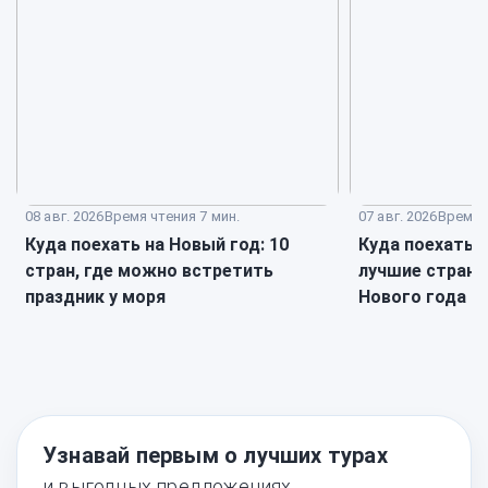
08 авг. 2026
Время чтения 7 мин.
07 авг. 2026
Время ч
Куда поехать на Новый год: 10
Куда поехать в
стран, где можно встретить
лучшие страны
праздник у моря
Нового года
Узнавай первым о лучших турах
и выгодных предложениях