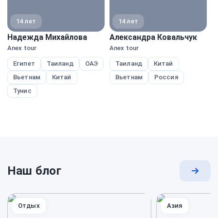
14 лет
14 лет
Надежда Михайлова
Александра Ковальчук
Н
Anex tour
Anex tour
A
Египет
Таиланд
ОАЭ
Таиланд
Китай
Вьетнам
Китай
Вьетнам
Россия
Тунис
Наш блог
Перей
к
блогу
Отдых
Азия