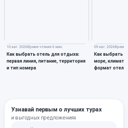
10 авг. 2026
Время чтения 6 мин.
09 авг. 2026
Время ч
Как выбрать отель для отдыха:
Как выбрать к
первая линия, питание, территория
море, климат, 
и тип номера
формат отеля
Узнавай первым о лучших турах
и выгодных предложениях