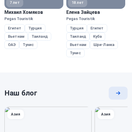
7 лет
18 лет
Михаил Хомяков
Елена Зайцева
А
Pegas Touristik
Pegas Touristik
A
Египет
Турция
Турция
Египет
Вьетнам
Таиланд
Таиланд
Куба
ОАЭ
Тунис
Вьетнам
Шри-Ланка
Тунис
Наш блог
Перей
к
блогу
Азия
Азия