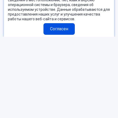
сведения о местоположении; тип, язык и версию
операционной системы и браузера; сведения об
используемом устройстве. Данные обрабатываются для
предоставления наших услуг и улучшения качества
работы нашего веб-сайта и сервисов.
Согласен
Страны
Блог
Поиск тура
О компании
Горящие туры
Контакты
Пользовательское соглашение
Согласие на обработку ПД
Оферта