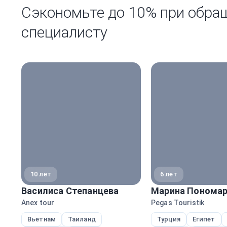
Сэкономьте до 10% при обра
специалисту
10 лет
6 лет
Василиса Степанцева
Марина Пономар
Anex tour
Pegas Touristik
Вьетнам
Таиланд
Турция
Египет