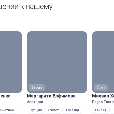
щении к нашему
2 года
7 лет
енко
Маргарита Елфимова
Михаил Х
Anex tour
Pegas Touris
Вьетнам
Турция
Египет
Таиланд
Египет