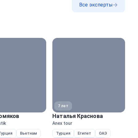
Все эксперты
7 лет
омяков
Наталья Краснова
Ал
tik
Anex tour
Ane
Турция
Вьетнам
Турция
Египет
ОАЭ
Е