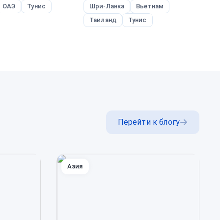
ОАЭ
Тунис
Шри-Ланка
Вьетнам
Т
Таиланд
Тунис
В
Перейти к блогу
Азия