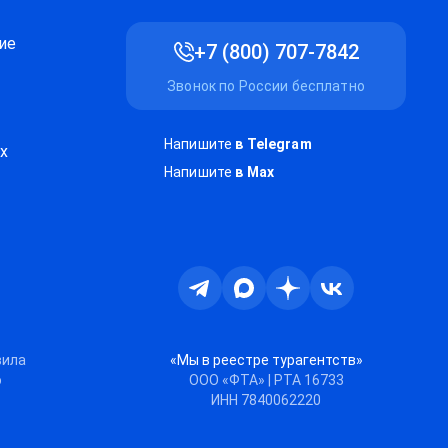
ие
+7 (800) 707-7842
Звонок по России бесплатно
Напишите
в Telegram
х
Напишите
в Max
Телеграм
Max
Дзен
ВКонтакте
вила
«Мы в реестре турагентств»
ю
ООО «ФТА» | РТА 16733
ИНН 7840062220