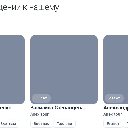
щении к нашему
10 лет
20 лет
енко
Василиса Степанцева
Александ
Anex tour
Anex tour
Вьетнам
Вьетнам
Таиланд
Египет