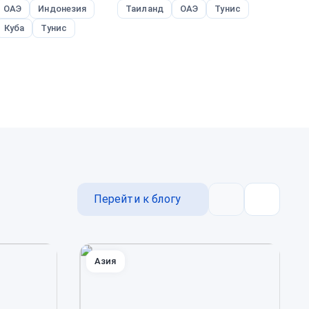
ОАЭ
Индонезия
Таиланд
ОАЭ
Тунис
В
Куба
Тунис
Перейти к блогу
Назад
Далее
Азия