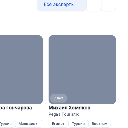
Все эксперты
Назад
Далее
7 лет
ра Гончарова
Михаил Хомяков
На
Pegas Touristik
Ane
Турция
Мальдивы
Египет
Турция
Вьетнам
Е