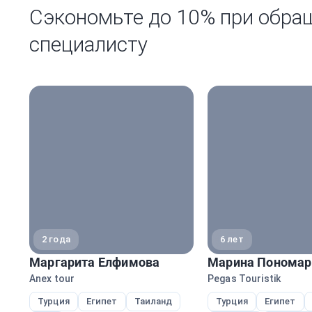
Сэкономьте до 10% при обра
специалисту
2 года
6 лет
Маргарита Елфимова
Марина Пономар
Anex tour
Pegas Touristik
Турция
Египет
Таиланд
Турция
Египет