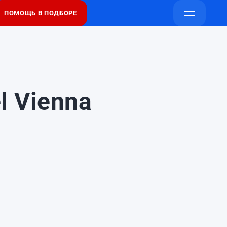
ПОМОЩЬ В ПОДБОРЕ
Напишите
Напишите
Открыть
в
в
меню
Telegram
Max
l Vienna