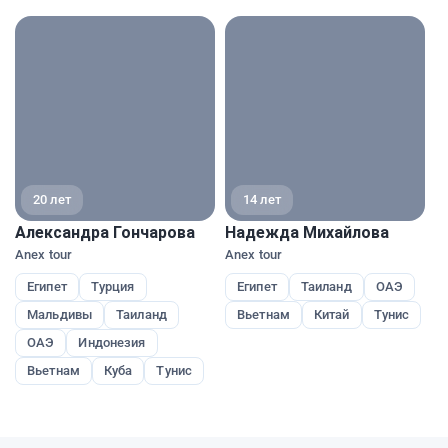
экспе
20 лет
14 лет
Александра Гончарова
Надежда Михайлова
Е
Anex tour
Anex tour
Pe
Египет
Турция
Египет
Таиланд
ОАЭ
Мальдивы
Таиланд
Вьетнам
Китай
Тунис
ОАЭ
Индонезия
Вьетнам
Куба
Тунис