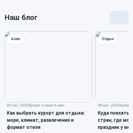
Наш блог
Перей
к
блогу
Азия
Отдых
09 авг. 2026
Время чтения 6 мин.
08 авг. 2026
Время ч
Как выбрать курорт для отдыха:
Куда поехать н
море, климат, развлечения и
стран, где мо
формат отеля
праздник у мо