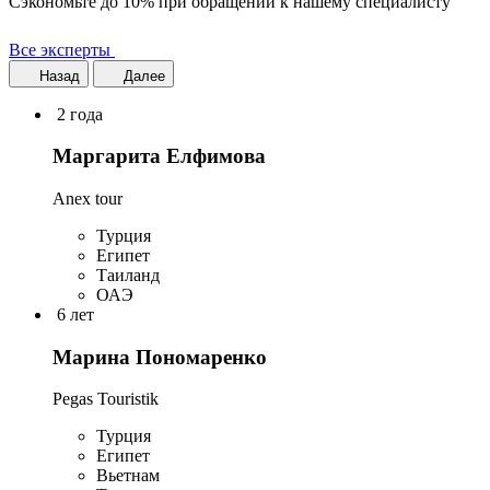
Сэкономьте до 10% при обращении к нашему специалисту
Все эксперты
Назад
Далее
2 года
Маргарита Елфимова
Anex tour
Турция
Египет
Таиланд
ОАЭ
6 лет
Марина Пономаренко
Pegas Touristik
Турция
Египет
Вьетнам