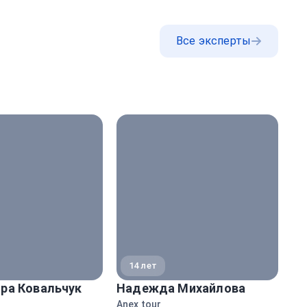
Все эксперты
14 лет
ра Ковальчук
Надежда Михайлова
Ма
Anex tour
Peg