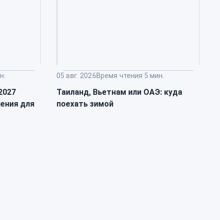
н.
05 авг. 2026
Время чтения 5 мин.
0
2027
Таиланд, Вьетнам или ОАЭ: куда
К
ления для
поехать зимой
л
п