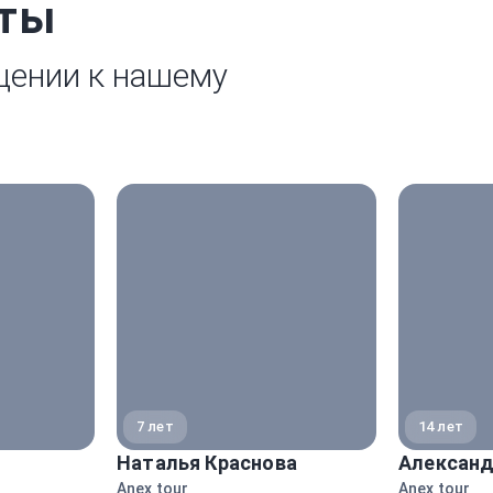
рты
щении к нашему
7 лет
14 лет
Наталья Краснова
Александ
Anex tour
Anex tour