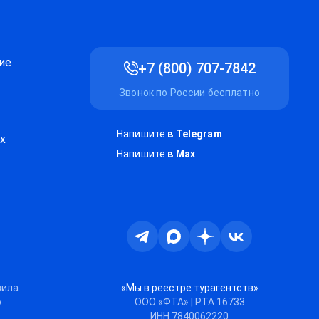
ие
+7 (800) 707-7842
Звонок по России бесплатно
Напишите
в Telegram
х
Напишите
в Max
Телеграм
Max
Дзен
ВКонтакте
вила
«Мы в реестре турагентств»
ю
ООО «ФТА» | РТА 16733
ИНН 7840062220