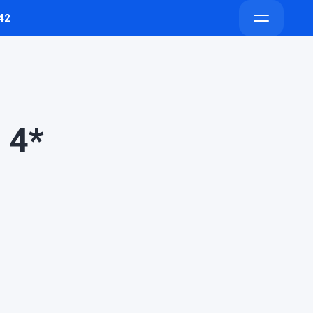
42
Напишите
Напишите
Открыть
в
в
меню
Telegram
Max
 4*