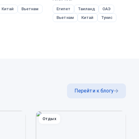
Китай
Вьетнам
Египет
Таиланд
ОАЭ
Т
Вьетнам
Китай
Тунис
Т
Перейти к блогу
Отдых