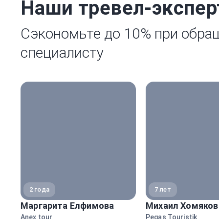
Наши тревел-экспе
Сэкономьте до 10% при обра
специалисту
2 года
7 лет
Маргарита Елфимова
Михаил Хомяков
Anex tour
Pegas Touristik