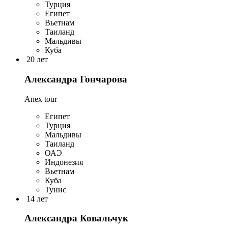
Турция
Египет
Вьетнам
Таиланд
Мальдивы
Куба
20 лет
Александра Гончарова
Anex tour
Египет
Турция
Мальдивы
Таиланд
ОАЭ
Индонезия
Вьетнам
Куба
Тунис
14 лет
Александра Ковальчук