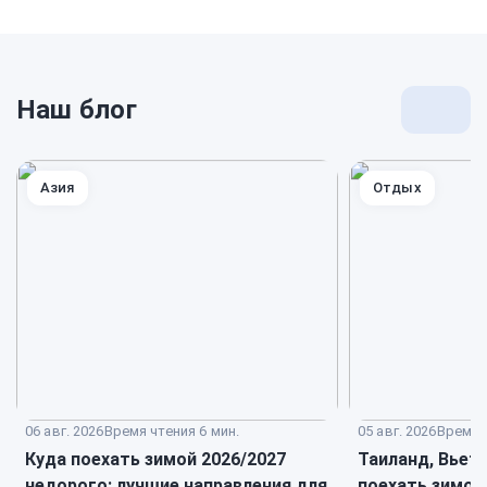
Наш блог
Перей
к
блогу
Азия
Отдых
06 авг. 2026
Время чтения 6 мин.
05 авг. 2026
Время ч
Куда поехать зимой 2026/2027
Таиланд, Вьет
недорого: лучшие направления для
поехать зимой