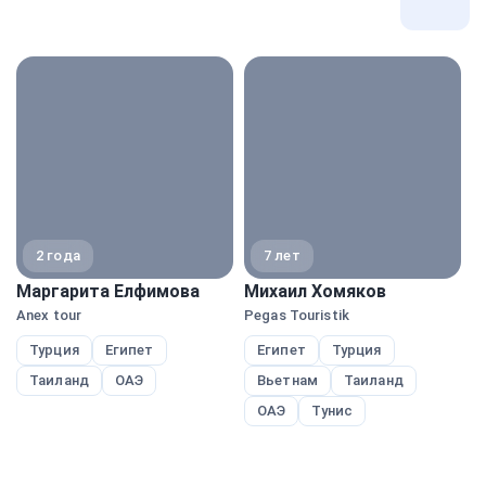
Все
экспе
2 года
7 лет
Маргарита Елфимова
Михаил Хомяков
Н
Anex tour
Pegas Touristik
A
Турция
Египет
Египет
Турция
Таиланд
ОАЭ
Вьетнам
Таиланд
ОАЭ
Тунис