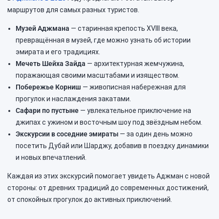
маршрутов для самых разных туристов.
Музей Аджмана
— старинная крепость XVIII века,
превращённая в музей, где можно узнать об истории
эмирата и его традициях.
Мечеть Шейха Зайда
— архитектурная жемчужина,
поражающая своими масштабами и изяществом.
Побережье Корниш
— живописная набережная для
прогулок и наслаждения закатами.
Сафари по пустыне
— увлекательное приключение на
джипах с ужином и восточным шоу под звёздным небом.
Экскурсии в соседние эмираты
— за один день можно
посетить Дубай или Шарджу, добавив в поездку динамики
и новых впечатлений.
Каждая из этих экскурсий помогает увидеть Аджман с новой
стороны: от древних традиций до современных достижений,
от спокойных прогулок до активных приключений.