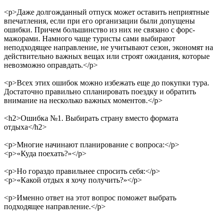
<p>
Даже долгожданный отпуск может оставить неприятные
впечатления, если при его организации были допущены
ошибки. Причем большинство из них не связано с форс-
мажорами. Намного чаще туристы сами выбирают
неподходящее направление, не учитывают сезон, экономят на
действительно важных вещах или строят ожидания, которые
невозможно оправдать.
</p>
<p>
Всех этих ошибок можно избежать еще до покупки тура.
Достаточно правильно спланировать поездку и обратить
внимание на несколько важных моментов.
</p>
<h2>
Ошибка №1. Выбирать страну вместо формата
отдыха
</h2>
<p>
Многие начинают планирование с вопроса:
</p>
<p>
«Куда поехать?»
</p>
<p>
Но гораздо правильнее спросить себя:
</p>
<p>
«Какой отдых я хочу получить?»
</p>
<p>
Именно ответ на этот вопрос поможет выбрать
подходящее направление.
</p>