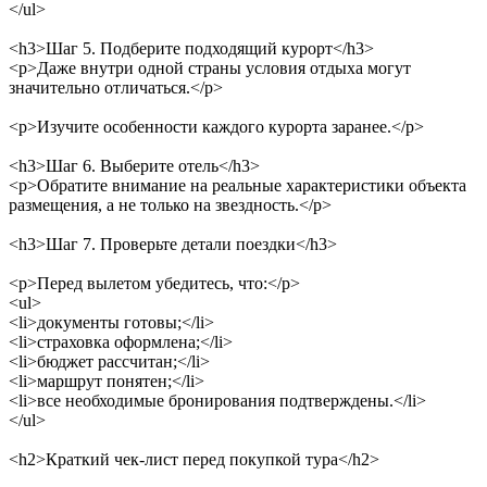
</ul>
<h3>
Шаг 5. Подберите подходящий курорт
</h3>
<p>
Даже внутри одной страны условия отдыха могут
значительно отличаться.
</p>
<p>
Изучите особенности каждого курорта заранее.
</p>
<h3>
Шаг 6. Выберите отель
</h3>
<p>
Обратите внимание на реальные характеристики объекта
размещения, а не только на звездность.
</p>
<h3>
Шаг 7. Проверьте детали поездки
</h3>
<p>
Перед вылетом убедитесь, что:
</p>
<ul>
<li>
документы готовы;
</li>
<li>
страховка оформлена;
</li>
<li>
бюджет рассчитан;
</li>
<li>
маршрут понятен;
</li>
<li>
все необходимые бронирования подтверждены.
</li>
</ul>
<h2>
Краткий чек-лист перед покупкой тура
</h2>