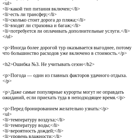
<ul>
<li>
какой тип питания включен;
</li>
<li>
есть ли трансфер;
</li>
<li>
сколько стоит дорога до пляжа;
</li>
<li>
входят ли страховка и багаж;
</li>
<li>
потребуется ли оплачивать дополнительные услуги.
</li>
</ul>
<p>
Иногда более дорогой тур оказывается выгоднее, потому
что большинство расходов уже включено в стоимость.
</p>
<h2>
Ошибка №3. Не учитывать сезон
</h2>
<p>
Погода — один из главных факторов удачного отдыха.
</p>
<p>
Даже самые популярные курорты могут не оправдать
ожиданий, если приехать туда в неподходящее время.
</p>
<p>
Перед бронированием желательно узнать:
</p>
<ul>
<li>
температуру воздуха;
</li>
<li>
температуру воды;
</li>
<li>
вероятность дождей;
</li>
<li>
уровень влажности;
</li>