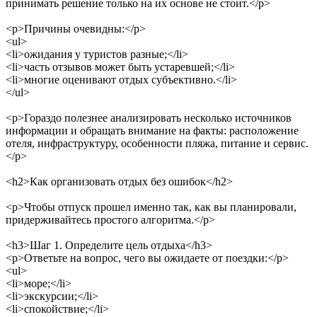
принимать решение только на их основе не стоит.
</p>
<p>
Причины очевидны:
</p>
<ul>
<li>
ожидания у туристов разные;
</li>
<li>
часть отзывов может быть устаревшей;
</li>
<li>
многие оценивают отдых субъективно.
</li>
</ul>
<p>
Гораздо полезнее анализировать несколько источников
информации и обращать внимание на факты: расположение
отеля, инфраструктуру, особенности пляжа, питание и сервис.
</p>
<h2>
Как организовать отдых без ошибок
</h2>
<p>
Чтобы отпуск прошел именно так, как вы планировали,
придерживайтесь простого алгоритма.
</p>
<h3>
Шаг 1. Определите цель отдыха
</h3>
<p>
Ответьте на вопрос, чего вы ожидаете от поездки:
</p>
<ul>
<li>
море;
</li>
<li>
экскурсии;
</li>
<li>
спокойствие;
</li>