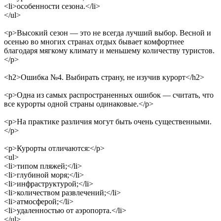
<li>
особенности сезона.
</li>
</ul>
<p>
Высокий сезон — это не всегда лучший выбор. Весной и
осенью во многих странах отдых бывает комфортнее
благодаря мягкому климату и меньшему количеству туристов.
</p>
<h2>
Ошибка №4. Выбирать страну, не изучив курорт
</h2>
<p>
Одна из самых распространенных ошибок — считать, что
все курорты одной страны одинаковые.
</p>
<p>
На практике различия могут быть очень существенными.
</p>
<p>
Курорты отличаются:
</p>
<ul>
<li>
типом пляжей;
</li>
<li>
глубиной моря;
</li>
<li>
инфраструктурой;
</li>
<li>
количеством развлечений;
</li>
<li>
атмосферой;
</li>
<li>
удаленностью от аэропорта.
</li>
</ul>