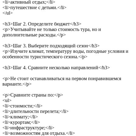
<li>
активный отдых;
</li>
<li>
путешествие с детьми.
</li>
</ul>
<h3>
Шаг 2. Определите бюджет
</h3>
<p>
Учитывайте не только стоимость тура, но и
дополнительные расходы.
</p>
<h3>
Шаг 3. Выберите подходящий сезон
</h3>
<p>
Изучите климат, температуру воды, погодные условия и
особенности туристического сезона.
</p>
<h3>
Шаг 4. Сравните несколько направлений
</h3>
<p>
Не стоит останавливаться на первом понравившемся
варианте.
</p>
<p>
Сравните страны по:
</p>
<ul>
<li>
стоимости;
</li>
<li>
длительности перелета;
</li>
<li>
климату;
</li>
<li>
курортам;
</li>
<li>
инфраструктуре;
</li>
<li>
возможностям для отдыха.
</li>