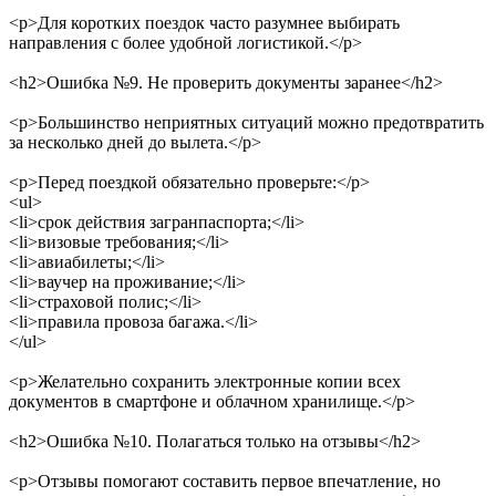
<p>
Для коротких поездок часто разумнее выбирать
направления с более удобной логистикой.
</p>
<h2>
Ошибка №9. Не проверить документы заранее
</h2>
<p>
Большинство неприятных ситуаций можно предотвратить
за несколько дней до вылета.
</p>
<p>
Перед поездкой обязательно проверьте:
</p>
<ul>
<li>
срок действия загранпаспорта;
</li>
<li>
визовые требования;
</li>
<li>
авиабилеты;
</li>
<li>
ваучер на проживание;
</li>
<li>
страховой полис;
</li>
<li>
правила провоза багажа.
</li>
</ul>
<p>
Желательно сохранить электронные копии всех
документов в смартфоне и облачном хранилище.
</p>
<h2>
Ошибка №10. Полагаться только на отзывы
</h2>
<p>
Отзывы помогают составить первое впечатление, но