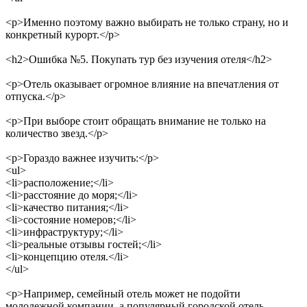
<p>
Именно поэтому важно выбирать не только страну, но и
конкретный курорт.
</p>
<h2>
Ошибка №5. Покупать тур без изучения отеля
</h2>
<p>
Отель оказывает огромное влияние на впечатления от
отпуска.
</p>
<p>
При выборе стоит обращать внимание не только на
количество звезд.
</p>
<p>
Гораздо важнее изучить:
</p>
<ul>
<li>
расположение;
</li>
<li>
расстояние до моря;
</li>
<li>
качество питания;
</li>
<li>
состояние номеров;
</li>
<li>
инфраструктуру;
</li>
<li>
реальные отзывы гостей;
</li>
<li>
концепцию отеля.
</li>
</ul>
<p>
Например, семейный отель может не подойти
молодежной компании, а популярный городской отель —