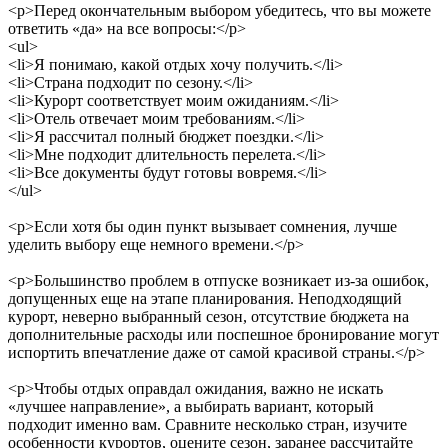
<p>
Перед окончательным выбором убедитесь, что вы можете
ответить «да» на все вопросы:
</p>
<ul>
<li>
Я понимаю, какой отдых хочу получить.
</li>
<li>
Страна подходит по сезону.
</li>
<li>
Курорт соответствует моим ожиданиям.
</li>
<li>
Отель отвечает моим требованиям.
</li>
<li>
Я рассчитал полный бюджет поездки.
</li>
<li>
Мне подходит длительность перелета.
</li>
<li>
Все документы будут готовы вовремя.
</li>
</ul>
<p>
Если хотя бы один пункт вызывает сомнения, лучше
уделить выбору еще немного времени.
</p>
<p>
Большинство проблем в отпуске возникает из-за ошибок,
допущенных еще на этапе планирования. Неподходящий
курорт, неверно выбранный сезон, отсутствие бюджета на
дополнительные расходы или поспешное бронирование могут
испортить впечатление даже от самой красивой страны.
</p>
<p>
Чтобы отдых оправдал ожидания, важно не искать
«лучшее направление», а выбирать вариант, который
подходит именно вам. Сравните несколько стран, изучите
особенности курортов, оцените сезон, заранее рассчитайте