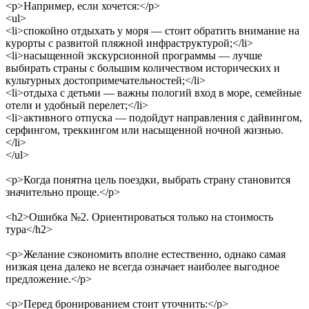
<p>
Например, если хочется:
</p>
<ul>
<li>
спокойно отдыхать у моря — стоит обратить внимание на
курорты с развитой пляжной инфраструктурой;
</li>
<li>
насыщенной экскурсионной программы — лучше
выбирать страны с большим количеством исторических и
культурных достопримечательностей;
</li>
<li>
отдыха с детьми — важны пологий вход в море, семейные
отели и удобный перелет;
</li>
<li>
активного отпуска — подойдут направления с дайвингом,
серфингом, треккингом или насыщенной ночной жизнью.
</li>
</ul>
<p>
Когда понятна цель поездки, выбрать страну становится
значительно проще.
</p>
<h2>
Ошибка №2. Ориентироваться только на стоимость
тура
</h2>
<p>
Желание сэкономить вполне естественно, однако самая
низкая цена далеко не всегда означает наиболее выгодное
предложение.
</p>
<p>
Перед бронированием стоит уточнить:
</p>