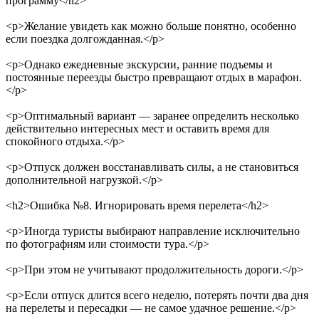
программу
</h2>
<p>
Желание увидеть как можно больше понятно, особенно
если поездка долгожданная.
</p>
<p>
Однако ежедневные экскурсии, ранние подъемы и
постоянные переезды быстро превращают отдых в марафон.
</p>
<p>
Оптимальный вариант — заранее определить несколько
действительно интересных мест и оставить время для
спокойного отдыха.
</p>
<p>
Отпуск должен восстанавливать силы, а не становиться
дополнительной нагрузкой.
</p>
<h2>
Ошибка №8. Игнорировать время перелета
</h2>
<p>
Иногда туристы выбирают направление исключительно
по фотографиям или стоимости тура.
</p>
<p>
При этом не учитывают продолжительность дороги.
</p>
<p>
Если отпуск длится всего неделю, потерять почти два дня
на перелеты и пересадки — не самое удачное решение.
</p>