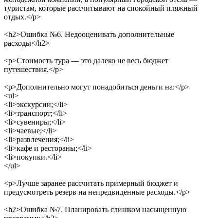
туристам, которые рассчитывают на спокойный пляжный
отдых.
</p>
<h2>
Ошибка №6. Недооценивать дополнительные
расходы
</h2>
<p>
Стоимость тура — это далеко не весь бюджет
путешествия.
</p>
<p>
Дополнительно могут понадобиться деньги на:
</p>
<ul>
<li>
экскурсии;
</li>
<li>
транспорт;
</li>
<li>
сувениры;
</li>
<li>
чаевые;
</li>
<li>
развлечения;
</li>
<li>
кафе и рестораны;
</li>
<li>
покупки.
</li>
</ul>
<p>
Лучше заранее рассчитать примерный бюджет и
предусмотреть резерв на непредвиденные расходы.
</p>
<h2>
Ошибка №7. Планировать слишком насыщенную